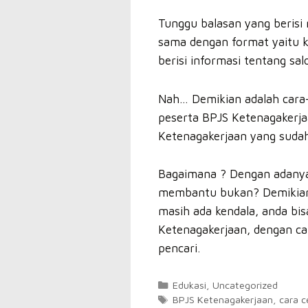
Tunggu balasan yang berisi
sama dengan format yaitu 
berisi informasi tentang sal
Nah… Demikian adalah cara-c
peserta BPJS Ketenagakerj
Ketenagakerjaan yang sudah 
Bagaimana ? Dengan adanya 
membantu bukan? Demikian i
masih ada kendala, anda bis
Ketenagakerjaan, dengan car
pencari.
Kategori
Edukasi
,
Uncategorized
Tag
BPJS Ketenagakerjaan
,
cara c