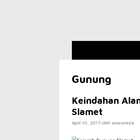
Langsung
ke
isi
Gunung
Keindahan Ala
Slamet
April 10, 2017
oleh
siswonesia