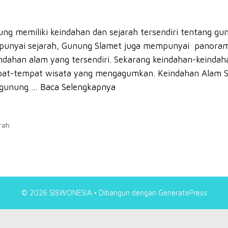
g memiliki keindahan dan sejarah tersendiri tentang gun
mpunyai sejarah, Gunung Slamet juga mempunyai panor
indahan alam yang tersendiri. Sekarang keindahan-keinda
at-tempat wisata yang mengagumkan. Keindahan Alam S
 gunung …
Baca Selengkapnya
rah
© 2026 SISWONESIA
• Dibangun dengan
GeneratePress