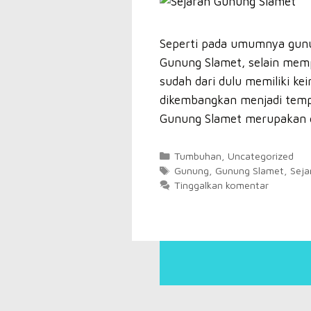
Seperti pada umumnya gunun
Gunung Slamet, selain me
sudah dari dulu memiliki ke
dikembangkan menjadi temp
Gunung Slamet merupakan
Kategori
Tumbuhan
,
Uncategorized
Tag
Gunung
,
Gunung Slamet
,
Seja
Tinggalkan komentar