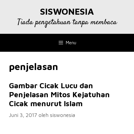
Langsung
SISWONESIA
ke
isi
Tiada pengetahuan tanpa membaca
Menu
penjelasan
Gambar Cicak Lucu dan
Penjelasan Mitos Kejatuhan
Cicak menurut Islam
Juni 3, 2017
oleh
siswonesia