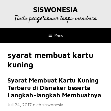
Langsung
SISWONESIA
ke
isi
Tiada pengetahuan tanpa membaca
Menu
syarat membuat kartu
kuning
Syarat Membuat Kartu Kuning
Terbaru di Disnaker beserta
Langkah-langkah Membuatnya
Juli 24, 2017
oleh
siswonesia