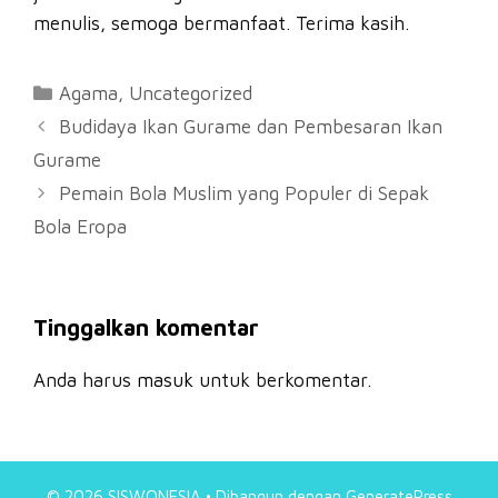
menulis, semoga bermanfaat. Terima kasih.
Kategori
Agama
,
Uncategorized
Budidaya Ikan Gurame dan Pembesaran Ikan
Gurame
Pemain Bola Muslim yang Populer di Sepak
Bola Eropa
Tinggalkan komentar
Anda harus
masuk
untuk berkomentar.
© 2026 SISWONESIA
• Dibangun dengan
GeneratePress