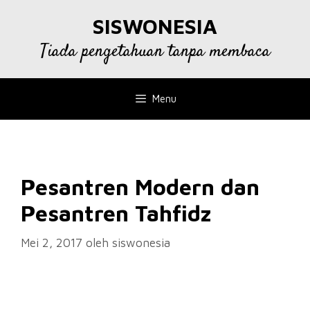
Langsung
SISWONESIA
ke
isi
Tiada pengetahuan tanpa membaca
Menu
Pesantren Modern dan
Pesantren Tahfidz
Mei 2, 2017
oleh
siswonesia