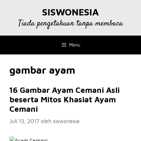
Langsung
SISWONESIA
ke
isi
Tiada pengetahuan tanpa membaca
Menu
gambar ayam
16 Gambar Ayam Cemani Asli
beserta Mitos Khasiat Ayam
Cemani
Juli 13, 2017
oleh
siswonesia