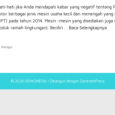
i-hati jika Anda mendapati kabar yang negatif tentang 
tor berbagai jenis mesin usaha kecil dan menengah yang 
T) pada tahun 2014. Mesin -mesin yang disediakan juga su
roduk ramah lingkungan). Berdiri …
Baca Selengkapnya
 Penipu
© 2026 SISWONESIA
• Dibangun dengan
GeneratePress