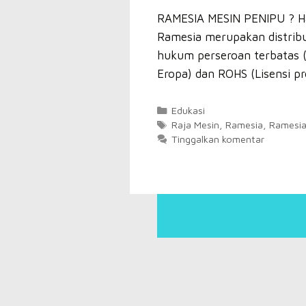
RAMESIA MESIN PENIPU ? Hat
Ramesia merupakan distribu
hukum perseroan terbatas (P
Eropa) dan ROHS (Lisensi p
Kategori
Edukasi
Tag
Raja Mesin
,
Ramesia
,
Ramesia
Tinggalkan komentar