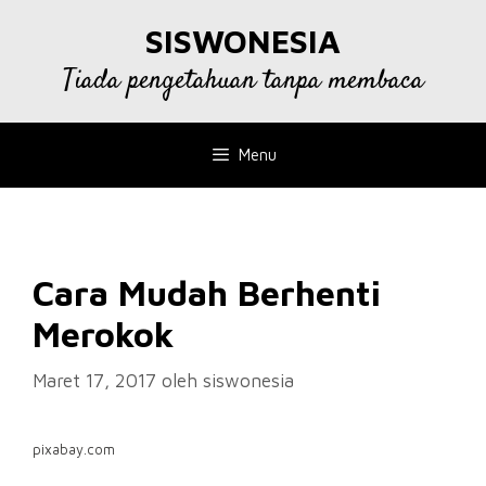
Langsung
SISWONESIA
ke
isi
Tiada pengetahuan tanpa membaca
Menu
Cara Mudah Berhenti
Merokok
Maret 17, 2017
oleh
siswonesia
pixabay.com