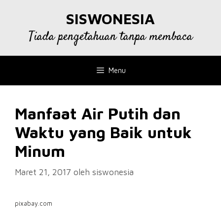
Langsung
SISWONESIA
ke
isi
Tiada pengetahuan tanpa membaca
Menu
Manfaat Air Putih dan
Waktu yang Baik untuk
Minum
Maret 21, 2017
oleh
siswonesia
pixabay.com